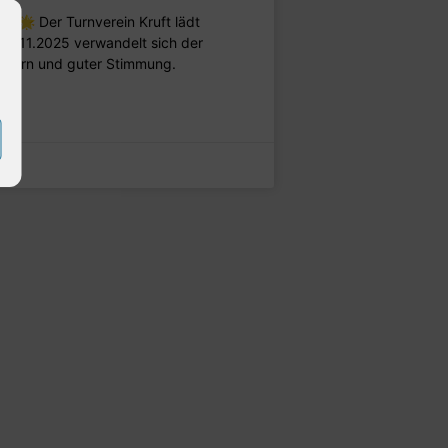
t 🌟 Der Turnverein Kruft lädt
27.11.2025 verwandelt sich der
ichtern und guter Stimmung.