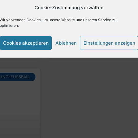
rientiertes
Einladung zum Lichterabend 2025 in Kruf
Cookie-Zustimmung verwalten
 Start: 18.
herzlich zum Lichterabend 2025 ein!Am 
Dorfplatz in ein funkelndes Meer aus L
Wir verwenden Cookies, um unsere Website und unseren Service zu
optimieren.
LESE MEHR »
Cookies akzeptieren
Ablehnen
Einstellungen anzeigen
November 8, 2025
Keine Kommentare
LUNG-FUSSBALL