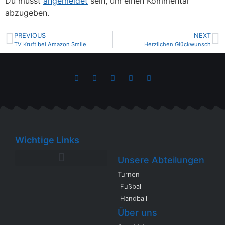
Du musst
angemeldet
sein, um einen Kommentar
abzugeben.
PREVIOUS
NEXT
TV Kruft bei Amazon Smile
Herzlichen Glückwunsch
Wichtige Links
Unsere Abteilungen
Turnen
Fußball
Handball
Über uns