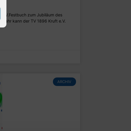
ift
t e.V.Festbuch zum Jubiläum des
em Jahr kann der TV 1896 Kruft e.V.
ARCHIV