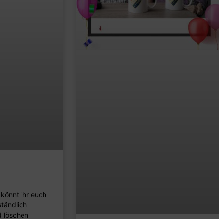
könnt ihr euch
tändlich
d löschen