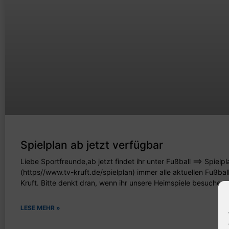
Spielplan ab jetzt verfügbar
Liebe Sportfreunde,ab jetzt findet ihr unter Fußball ==> Spielpl
(https//www.tv-kruft.de/spielplan) immer alle aktuellen Fußba
Kruft. Bitte denkt dran, wenn ihr unsere Heimspiele besuchen
LESE MEHR »