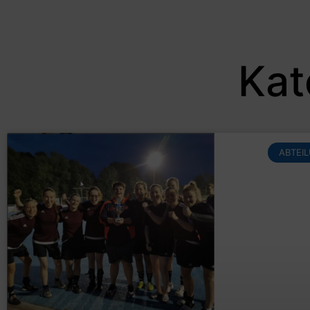
Kat
ABTEI